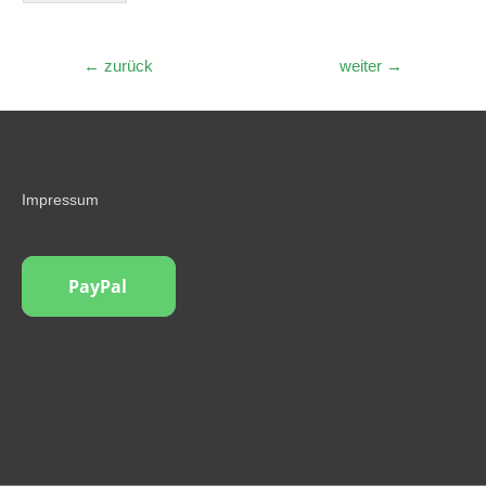
Beitragsnavigation
←
zurück
weiter
→
Impressum